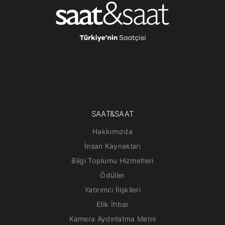
KORAY SPOR SPOR
9
MALZ.SAN.TİC.LTD.ŞTİ.
.
KORAY SPOR SPOR
10
MALZ.SAN.TİC.LTD.ŞTİ.
.
SAAT&SAAT
KORAY SPOR SPOR
Hakkımızda
11
MALZ.SAN.TİC.LTD.ŞTİ.
İnsan Kaynakları
.
Bilgi Toplumu Hizmetleri
Ödüller
Yatırımcı İlişkileri
KORAY SPOR SPOR
12
MALZ.SAN.TİC.LTD.ŞTİ.
Etik İhbar
.
Kamera Aydınlatma Metni