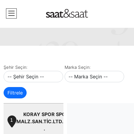
Şehir Seçin:
Marka Seçin:
Filtrele
KORAY SPOR SPOR
1
MALZ.SAN.TİC.LTD.ŞTİ.
.