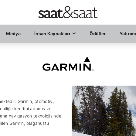
Medya
İnsan Kaynakları
Ödüller
Yatırımc
mektedir. Garmin; otomotiv,
 Yeniliğe kendini adamış ve
ana navigasyon teknolojisinde
dilen Garmin, olağanüstü