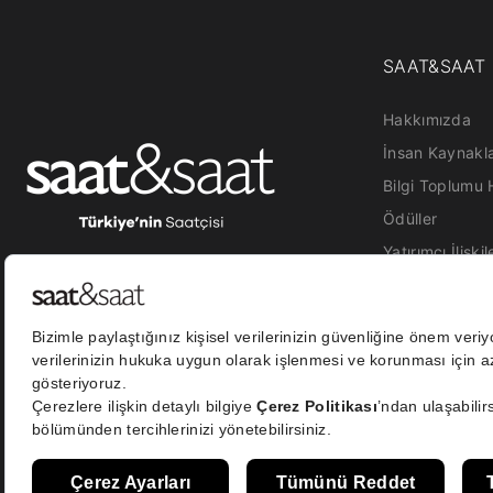
SAAT&SAAT
Hakkımızda
İnsan Kaynakla
Bilgi Toplumu 
Ödüller
Yatırımcı İlişkil
Etik İhbar
Kamera Aydınl
Sosyal Medya 
Metni