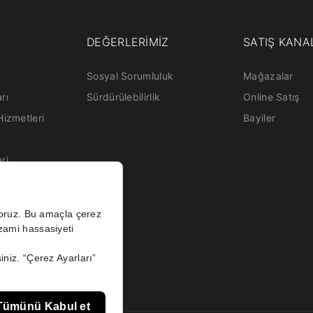
DEĞERLERİMİZ
SATIŞ KANA
Sosyal Sorumluluk
Mağazalar
rı
Sürdürülebilirlik
Online Satış
Hizmetleri
Bayiler
eri
atma Metni
Aydınlatma