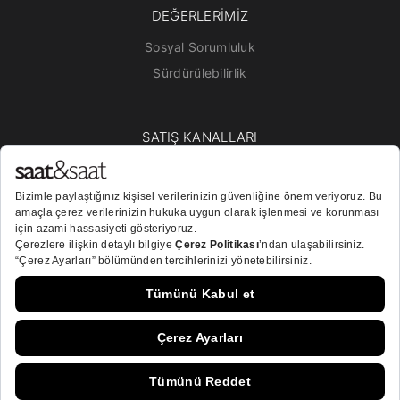
DEĞERLERİMİZ
Sosyal Sorumluluk
Sürdürülebilirlik
SATIŞ KANALLARI
Mağazalar
Online Satış
Bayiler
BİZİ TAKİP EDİN!