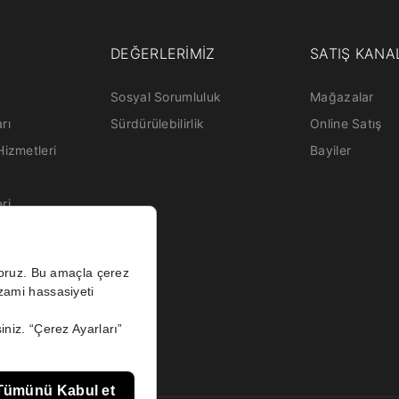
DEĞERLERİMİZ
SATIŞ KANA
Sosyal Sorumluluk
Mağazalar
rı
Sürdürülebilirlik
Online Satış
Hizmetleri
Bayiler
eri
atma Metni
Aydınlatma