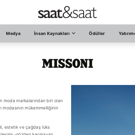
Medya
İnsan Kaynakları
Ödüller
Yatırımc
en moda markalarından biri olan
an modasının mükemmelliğinin
kli, estetik ve çağdaş lüks
 bileşimi -gözden kaçmayan