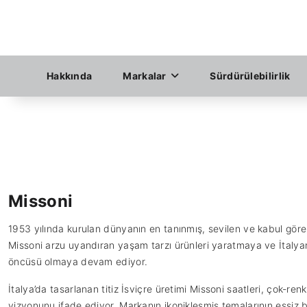
Hakkında
Markalar
Sürdürülebilirlik
Missoni
1953 yılında kurulan dünyanın en tanınmış, sevilen ve kabul gör
Missoni arzu uyandıran yaşam tarzı ürünleri yaratmaya ve İtaly
öncüsü olmaya devam ediyor.
İtalya’da tasarlanan titiz İsviçre üretimi Missoni saatleri, çok-ren
vizyonunu ifade ediyor. Markanın ikonikleşmiş temalarının eşsiz