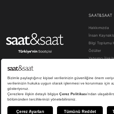
SAAT&SAAT
Hakkımızda
İnsan Kaynakla
Bilgi Toplumu 
Ödüller
Yatırımcı İlişkil
Etik İhbar
Kamera Aydınl
Sosyal Medya 
Metni